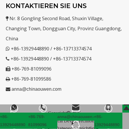
KONTAKTIEREN SIE UNS
Nr. 8 Gongling Second Road, Shuxin Village,

Changing Town, Dongguan City, Provinz Guangdong,
China
+86-13929448890 / +86-13713374574

+86-13929448890 / +86-13713374574

+86-769-81099096

+86-769-81099586


anna@chinaouwen.com
Copyright

2025
+86-
+86-769-
anna@chinaouwen.com
+86-
Dongguan Ouwen Medical Device Technology Co.,Ltd
.
13929448890
81099096
13929448890
｜
Sitemap
|
Datenschutzrichtlinie